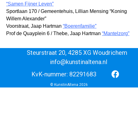
“Samen Fijner Leven”
Sportlaan 170 / Gemeentehuis, Lillian Mensing “Koning
Willem Alexander”
Voorstraat, Jaap Hartman
“Boerenfamilie”
Prof de Quayplein 6 / Thebe, Jaap Hartman
“Mantelzorg”
Steurstraat 20, 4285 XG Woudrichem
info@kunstinaltena.nl
KvK-nummer: 82291683
© KunstinAltena 2026